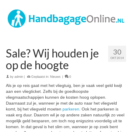
Sale? Wij houden je
30
OKT 2014
op de hoogte
by
admin
|
Geplaatst in:
Nieuws
|
0
Als je op reis gaat met het vliegtuig, ben je vaak veel geld kwijt
aan een vliegticket. Zelfs bij de goedkoopste
vliegmaatschappijen kunnen de kosten hoog oplopen.
Daarnaast zul je, wanneer je met de auto naar het vliegveld
komt, bij het vliegveld moeten
parkeren
. Ook het parkeren is
vaak erg duur. Daarom wil je op andere zaken natuurlijk zo veel
mogelijk geld besparen, om toch nog enigszins voordelig uit te
komen. In dat geval is het slim om, wanneer je op zoek bent