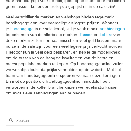
naar handbagage voor de reis, goed op te letten of er misschien
geen tassen, koffers en trolleys afgeprijst en in de sale zijn!
Veel verschillende merken en webshops bieden regelmatig
handbagage aan voor voordelige en lagere prijzen. Wanneer
je
handbagage
in de sale koopt, zul je vaak mooie
aanbiedingen
tegenkomen van de allerbeste merken.
Tassen
en
koffers
van
deze merken zullen normaal misschien veel geld kosten, maar
nu ze in de sale zijn voor een veel lagere prijs verkocht worden.
Hierdoor kun je veel geld besparen, en heb je de mogelijkheid
om de tassen van de hoogste kwaliteit en van de beste en
meest populaire merken te kopen. Op handbagageonline zullen
we wekelijks leuke dagelijks vermelden op de website. Met het
team van handbagageonline speuren we naar deze kortingen.
En met de positie die handbagageonline inmiddels heeft
verworven in de koffer branche krijgen we regelmatig kansen
om exclusieve aanbiedingen aan te bieden.
Zoek
naar: