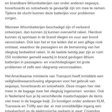
en brandbare lithiumbatterijen van onder anderen segways,
hoverboards en solowheels te gevaarlijk zijn om mee te nemen.
Tijdens de vlucht kunnen deze batterijen voor problemen
zorgen.
Wanneer lithiumbatterijen beschadigd zijn of verkeerd
ontworpen, dan kunnen zij kunnen oververhit raken. Hierdoor
kunnen zij spontaan in de brand vliegen en vuur aan boord
veroorzaken. Ook kan het er toe leiden dat er een giftige rook
ontstaat, waardoor de passagiers en de bemanning van het
vliegtuig bedwelmd raken. In de laatste twintig jaar zijn er ruim
150 incidenten gemeld waarbij in brand gevlogen lithium
batterijen in passagiers- en vrachtvliegtuigen tot grote
problemen of zelfs een vliegramp veroorzaakten.
Het Amerikaanse ministerie van Transport heeft inmiddels een
veiligheidswaarschuwing afgegeven voor het gebruik van
segways, hoverboards en solowheels. Deze mogen hier niet
meer in de bagage mee het vliegtuig ingenomen worden. Ook
in Nederland kun je bij verschillende maatschappijen de items
niet meer in de bagage kwijt. Zo kondigen onder anderen KLM,
Transavia en TUIfly aan dat er met onmiddellijke ingang een
totaalverbod op de elektronische gadgets in gaat. Corendon