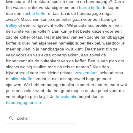
kwetsbare of breekbare spullen mee in de handbagage? Dan is
het waarschijnlijk verstandiger om een
harde koffer
te kopen
dan een
zachte koffer
of tas. En is de handbagage nogal
zwaar? Misschien kun je dan beter gaan voor een handige
trolley
of een lichtgewicht koffer. Wil je optimaal profiteren van
de ruimte van je koffer? Dan kun je het beste kiezen voor een
zachte koffer of tas. Het materiaal van een zachte handbagage
koffer is over het algemeen namelijk super flexibel, waardoor je
meer spullen in je handbagage kwijt kunt. Daarnaast zijn ze
vaak voorzien van extra opbergvakken, aan zowel de
binnenkant als de buitenkant van de koffer. Ben je van plan om
slechts weinig spullen mee op reis te nemen? Kies dan
bijvoorbeeld voor een kleine reistas,
weekendtas
, schoudertas
of
pilotenkoffer
, zodat je niet alsnog teveel bagage moet
sjouwen. We hebben bagage in allerlei soorten maten, maar wat
je bij ons zeker weet, dat het goedkoop is en dat je het voor de
voordeligste prijs krijgt. Je
topvakantie
begint dus bij
handbagageonline
.
Zoek
naar: